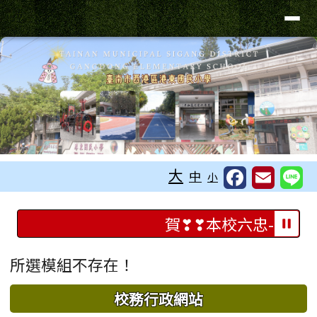
臺南市港東國小
導覽列
跳至主內容區
工具列
大
中
小
頁尾區域
上中區域內容
賀❣❣本校六忠-林O良
主內容區域
所選模組不存在！
下中區域內容
校務行政網站