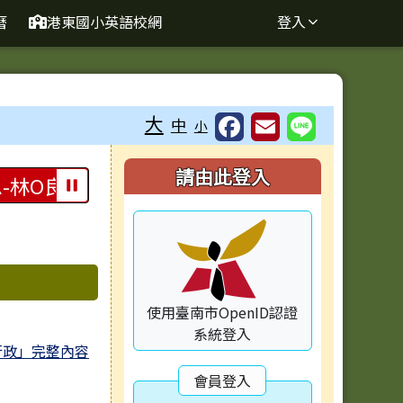
曆
港東國小英語校網
登入
大
中
小
右邊區域內容
請由此登入
-林O良榮獲臺南市115年市長盃語文競賽書法【
使用臺南市OpenID認證
系統登入
行政」完整內容
會員登入