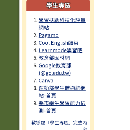
學生專區
學習扶助科技化評量
網站
Pagamo
Cool English酷英
Learnmode學習吧
教育部因材網
Google教育部
(@go.edu.tw)
Canva
運動部學生體適能網
站-首頁
縣市學生學習能力檢
測-首頁
教導處「學生專區」完整內
容