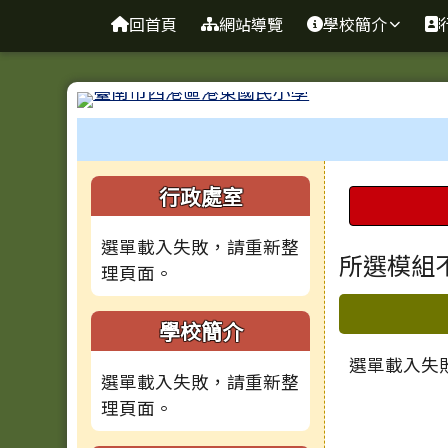
臺南市港東國小
導覽列
跳至主內容區
回首頁
網站導覽
學校簡介
工具列
頁尾區域
左邊區域內容
上中區
行政處室
選單載入失敗，請重新整
主內容
所選模組
理頁面。
下中區
學校簡介
選單載入失
選單載入失敗，請重新整
理頁面。