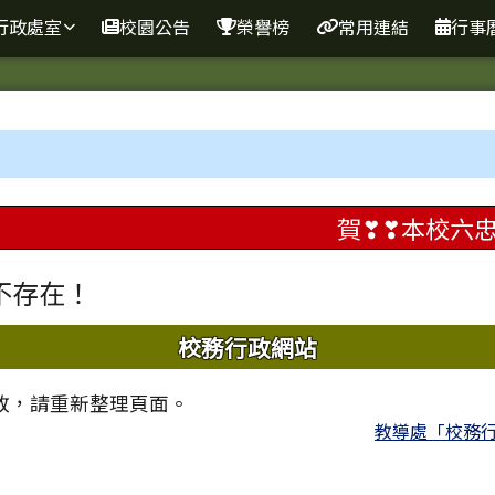
行政處室
校園公告
榮譽榜
常用連結
行事
域內容
賀❣❣本校六忠
區域
不存在！
域內容
校務行政網站
敗，請重新整理頁面。
教導處「校務