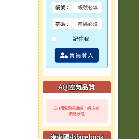
帳號：
密碼：
記住我
會員登入
AQI空氣品質
⚠️ 網路連線錯誤，請檢查
網路狀態
港東國小facebook