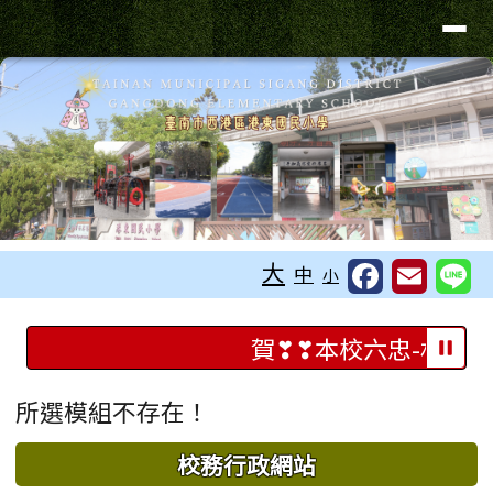
臺南市港東國小
導覽列
跳至主內容區
工具列
大
中
小
頁尾區域
上中區域內容
賀❣❣本校六忠-林O良
主內容區域
所選模組不存在！
下中區域內容
校務行政網站