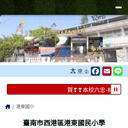
臺南市港東國小
導覽列
跳至主內容區
工具列
大
中
小
頁尾區域
上中區域內容
賀❣❣本校六忠-林O良榮
主內容區域
Home
港東國小
臺南市西港區港東國民小學